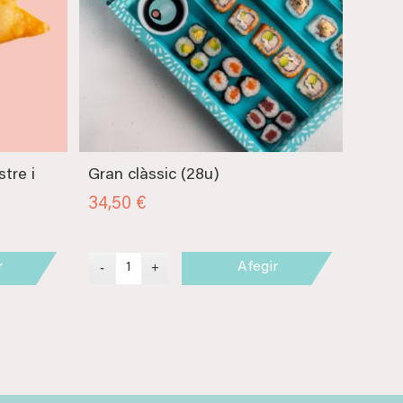
tre i
Gran clàssic (28u)
34,50
€
r
Afegir