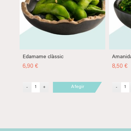
Edamame clàssic
Amanid
6,90
€
8,50
€
Afegir