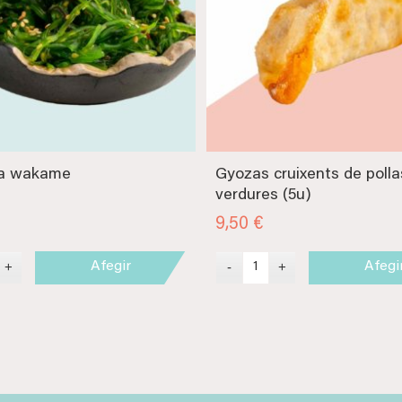
a wakame
Gyozas cruixents de pollas
verdures (5u)
9,50
€
Afegir
Afegi