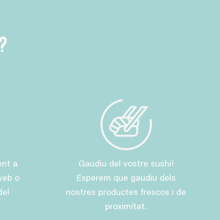
?
ent a
Gaudiu del vostre sushi!
web o
Esperem que gaudiu dels
del
nostres productes frescos i de
proximitat.