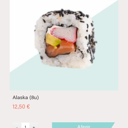
Alaska (8u)
12,50
€
Afegir