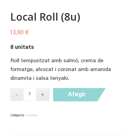
Local Roll (8u)
13,90
€
8 unitats
Roll tempuritzat amb salmó, crema de
formatge, alvocat i coronat amb amanida
dinamita i salsa teriyaki.
Afegir
Categoria:
Uramaki