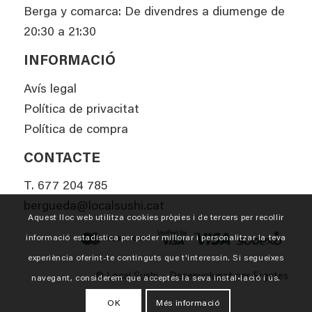
Berga y comarca: De divendres a diumenge de
20:30 a 21:30
INFORMACIÓ
Avís legal
Política de privacitat
Política de compra
CONTACTE
T.
677 204 785
bergueda@localsushi.cat
Aquest lloc web utilitza cookies pròpies i de tercers per recollir
informació estadística per poder millorar i personalitzar la teva
experiència oferint-te continguts que t'interessin. Si segueixes
© Local Sushi – Desenvolupat per
Ergates
navegant, considerem que acceptes la seva instal•lació i ús.
OK
Més informació