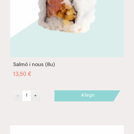
Salmó i nous (8u)
13,50
€
Afegir