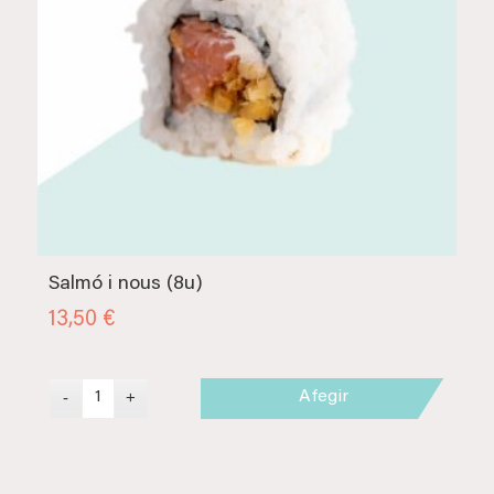
Salmó i nous (8u)
13,50
€
Afegir