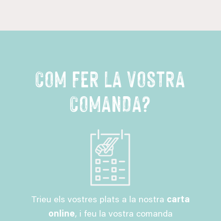
COM FER LA VOSTRA
COMANDA?
Trieu els vostres plats a la nostra
carta
online
, i feu la vostra comanda