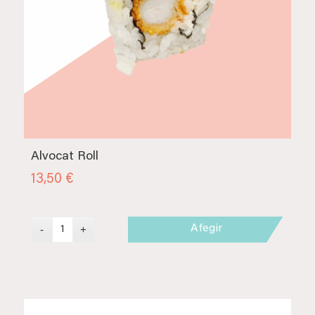
Alvocat Roll
13,50
€
Afegir