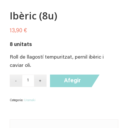
Ibèric (8u)
13,90
€
8 unitats
Roll de llagostí tempuritzat, pernil ibèric i
caviar oli.
Afegir
Categoria:
Uramaki