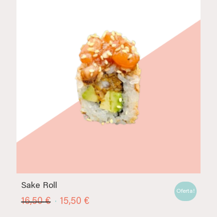
Sake Roll
Oferta!
El
El
16,50
€
15,50
€