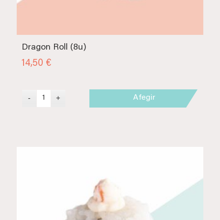
Dragon Roll (8u)
14,50
€
Afegir